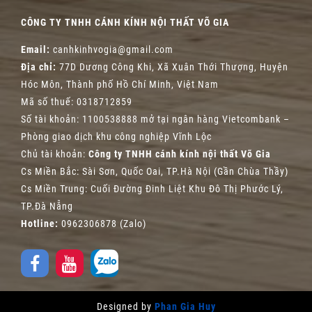
CÔNG TY TNHH CÁNH KÍNH NỘI THẤT VÕ GIA
Email:
canhkinhvogia@gmail.com
Địa chỉ:
77D Dương Công Khi, Xã Xuân Thới Thượng, Huyện
Hóc Môn, Thành phố Hồ Chí Minh, Việt Nam
Mã số thuế: 0318712859
Số tài khoản: 1100538888 mở tại ngân hàng Vietcombank –
Phòng giao dịch khu công nghiệp Vĩnh Lộc
Chủ tài khoản:
Công ty TNHH cánh kính nội thất Võ Gia
Cs Miền Bắc: Sài Sơn, Quốc Oai, TP.Hà Nội (Gần Chùa Thầy)
Cs Miền Trung: Cuối Đường Đinh Liệt Khu Đô Thị Phước Lý,
TP.Đà Nẵng
Hotline:
0962306878 (Zalo)
Designed by
Phan Gia Huy