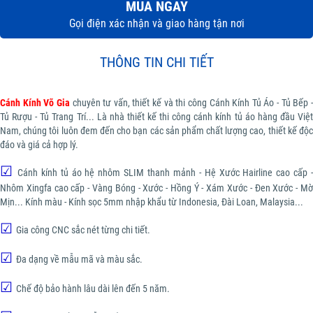
MUA NGAY
Gọi điện xác nhận và giao hàng tận nơi
THÔNG TIN CHI TIẾT
Cánh Kính Võ Gia
chuyên tư vấn, thiết kế và thi công Cánh Kính Tủ Áo - Tủ Bếp 
Tủ Rượu - Tủ Trang Trí... Là nhà thiết kế thi công cánh kính tủ áo hàng đầu Việt
Nam, chúng tôi luôn đem đến cho bạn các sản phẩm chất lượng cao, thiết kế độc
đáo và giá cả hợp lý.
☑
Cánh kính tủ áo hệ nhôm SLIM thanh mảnh - Hệ Xước Hairline cao cấp -
Nhôm Xingfa cao cấp - Vàng Bóng - Xước - Hồng Ý - Xám Xước - Đen Xước - Mờ
Mịn... Kính màu - Kính sọc 5mm nhập khẩu từ Indonesia, Đài Loan, Malaysia...
☑
Gia công CNC sắc nét từng chi tiết.
☑
Đa dạng về mẫu mã và màu sắc.
☑
Chế độ bảo hành lâu dài lên đến 5 năm.